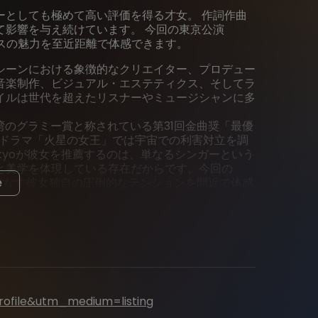
ーとしても極めて高い評価を得る才女。 作詞作曲
て影響を与え続けています。 今回の東京公演
ーマンスの魅力を至近距離で体感できます。
シーンにおける象徴的なクリエイター、プロデュー
音楽制作、ビジュアル・エステティクス、そしてラ
イルは世代を超えたリスナーやミュージシャンに多
は台湾のグラミー賞と称されている第31回金曲奨「最優
HKドラマ「火星の女王」では宇宙での利害対立を調
Tokyoが彼女を推薦するのは、単なるシンガーという
と美学を体現している存在だからです。今回の
間が織りなす彼女独自の圧倒的なテンションを間近で体感
e
rofile&utm_medium=listing