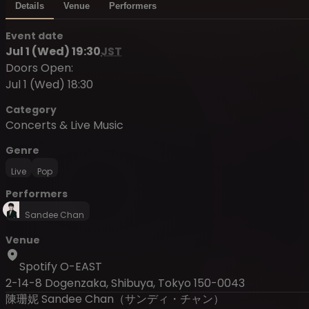
Details
Venue
Performers
Event date
Jul 1 (Wed) 19:30
JST
Doors Open:
Jul 1 (Wed) 18:30
Category
Concerts & Live Music
Genre
Live
Pop
Performers
Sandee Chan
Venue
Spotify O-EAST
2-14-8 Dogenzaka, Shibuya, Tokyo 150-0043
陳珊妮 Sandee Chan（サンディ・チャン）