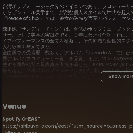
台湾ポップミュージック界のアイコンであり、プロデューサ
からビジュアル美学まで、鮮烈な個人スタイルで世代を超え
『Peace of Shxx』 では、彼女の独特な言葉とパフォ
陳珊妮（サンディ・チャン）は、台湾のポップミュージック
サー、そして美学の実践者です。長年にわたり作詞・作曲、
イブパフォーマンスの全てを横断し、その鮮烈な個性的スタ
大な影響を与えてきた。
金曲奨での受賞歴も数多く、アルバム『Juvenile A』で
秀アルバムプロデューサー賞」を受賞。また、2025年のN
整する国際機関の最高責任者役を演じた。PARK PARK @ 
枠を超え、台湾のポップミュージックが到達した高い創造性
「Peace of Shxx」では、音と言葉、そしてライブ空
Show mor
できるでしょう。
Venue
Spotify O-EAST
https://shibuya-o.com/east/?utm_source=business-p