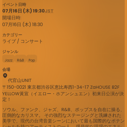
イベント日時
07月16日 (木) 19:30
JST
開場日時:
07月16日 (木) 18:30
カテゴリー
ライブ / コンサート
ジャンル
Jazz
R&B
Pop
会場
代官山UNIT
〒150-0021 東京都渋谷区恵比寿西1-34-17 ZaHOUSE B2F
YELLOW黃宣（イエロー・ホアンシュエン）初来日公演が決
定！
ソウル、ファンク、ジャズ、R&B、ポップスを自在に操る、
圧倒的なカリスマ。 その強烈なステージングと洗練された
美学で、現代の台湾音楽シーンにおいて最も国際的なポテン
シャルを持つアーティストの一人。 爆発的な現場のエネル