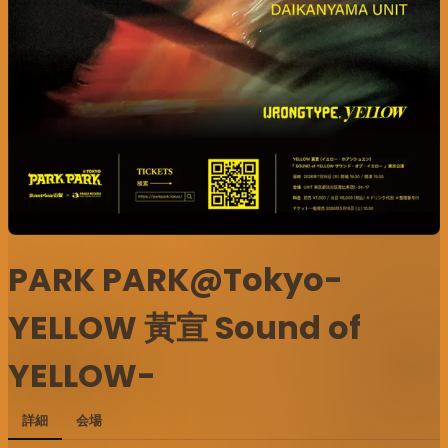
PARK PARK@Tokyo-
YELLOW 黃宣 Sound of
YELLOW-
詳細
会場