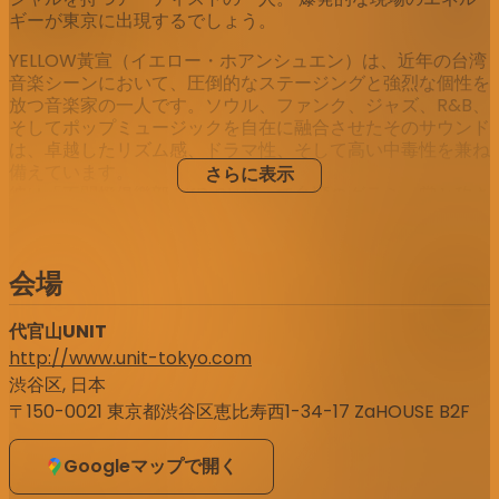
ギーが東京に出現するでしょう。
YELLOW黃宣（イエロー・ホアンシュエン）は、近年の台湾
音楽シーンにおいて、圧倒的なステージングと強烈な個性を
放つ音楽家の一人です。ソウル、ファンク、ジャズ、R&B、
そしてポップミュージックを自在に融合させたそのサウンド
は、卓越したリズム感、ドラマ性、そして高い中毒性を兼ね
備えています。
さらに表示
彼は「不開燈俱樂部 BKD CLUB」で台湾のグラミー賞と称さ
れている第30回金曲奨「最優秀シングルプロデューサー
賞」を受賞しました。PARK PARK @ Tokyoが彼を推薦する
のは、台湾の新しい世代が持つライブのエネルギーを日本の
会場
観客に体感してもらうための入り口として最適だからです。
今回の「SOUND of YELLOW」東京公演では、その研ぎ澄ま
された音とリズム、そして爆発的なパフォーマンスで、彼独
代官山UNIT
自のステージへと誘うでしょう。
http://www.unit-tokyo.com
渋谷区, 日本
〒150-0021 東京都渋谷区恵比寿西1-34-17 ZaHOUSE B2F
Googleマップで開く